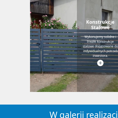
Konstrukcje
Stalowe
Wykonujemy solidne i
trwałe konstrukcje
stalowe dopasowane do
indywidualnych potrzeb
inwestora.
W galerii realiz