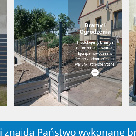
Bramy i
Ogrodzenia
Produkujemy bramy i
ogrodzenia na wymiar,
łączące nowoczesny
design z odpornością na
warunki atmosferyczne.
acji znajdą Państwo wykonane b