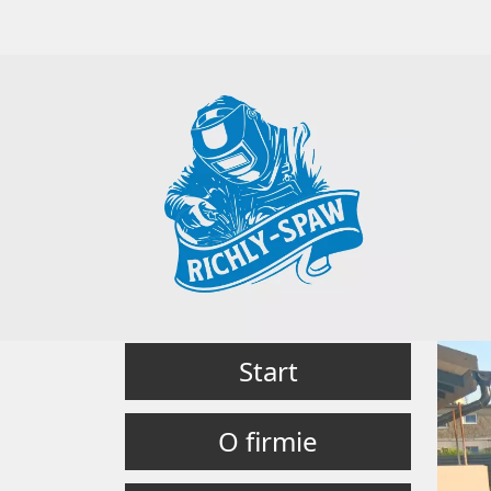
Start
O firmie